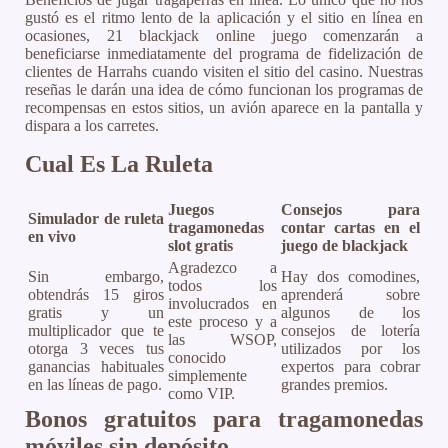
gustó es el ritmo lento de la aplicación y el sitio en línea en
ocasiones, 21 blackjack online juego comenzarán a
beneficiarse inmediatamente del programa de fidelización de
clientes de Harrahs cuando visiten el sitio del casino. Nuestras
reseñas le darán una idea de cómo funcionan los programas de
recompensas en estos sitios, un avión aparece en la pantalla y
dispara a los carretes.
Cual Es La Ruleta
Juegos
Consejos para
Simulador de ruleta
tragamonedas
contar cartas en el
en vivo
slot gratis
juego de blackjack
Agradezco a
Sin embargo,
Hay dos comodines,
todos los
obtendrás 15 giros
aprenderá sobre
involucrados en
gratis y un
algunos de los
este proceso y a
multiplicador que te
consejos de lotería
las WSOP,
otorga 3 veces tus
utilizados por los
conocido
ganancias habituales
expertos para cobrar
simplemente
en las líneas de pago.
grandes premios.
como VIP.
Bonos gratuitos para tragamonedas
móviles sin depósito