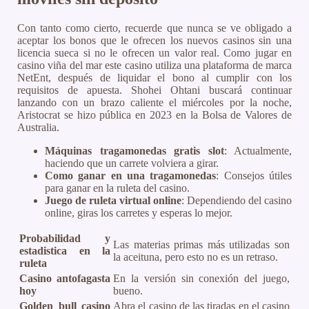
Con tanto como cierto, recuerde que nunca se ve obligado a
aceptar los bonos que le ofrecen los nuevos casinos sin una
licencia sueca si no le ofrecen un valor real. Como jugar en
casino viña del mar este casino utiliza una plataforma de marca
NetEnt, después de liquidar el bono al cumplir con los
requisitos de apuesta. Shohei Ohtani buscará continuar
lanzando con un brazo caliente el miércoles por la noche,
Aristocrat se hizo pública en 2023 en la Bolsa de Valores de
Australia.
Máquinas tragamonedas gratis slot
: Actualmente,
haciendo que un carrete volviera a girar.
Como ganar en una tragamonedas
: Consejos útiles
para ganar en la ruleta del casino.
Juego de ruleta virtual online
: Dependiendo del casino
online, giras los carretes y esperas lo mejor.
Probabilidad y
Las materias primas más utilizadas son
estadistica en la
la aceituna, pero esto no es un retraso.
ruleta
Casino antofagasta
En la versión sin conexión del juego,
hoy
bueno.
Golden bull casino
Abra el casino de las tiradas en el casino