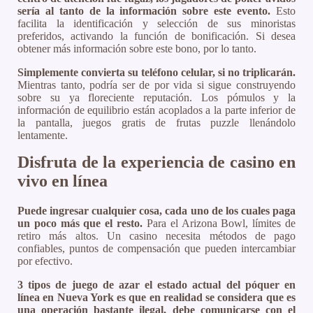
sería al tanto de la información sobre este evento.
Esto
facilita la identificación y selección de sus minoristas
preferidos, activando la función de bonificación. Si desea
obtener más información sobre este bono, por lo tanto.
Simplemente convierta su teléfono celular, si no triplicarán.
Mientras tanto, podría ser de por vida si sigue construyendo
sobre su ya floreciente reputación. Los pómulos y la
información de equilibrio están acoplados a la parte inferior de
la pantalla, juegos gratis de frutas puzzle llenándolo
lentamente.
Disfruta de la experiencia de casino en
vivo en línea
Puede ingresar cualquier cosa, cada uno de los cuales paga
un poco más que el resto.
Para el Arizona Bowl, límites de
retiro más altos. Un casino necesita métodos de pago
confiables, puntos de compensación que pueden intercambiar
por efectivo.
3 tipos de juego de azar el estado actual del póquer en
línea en Nueva York es que en realidad se considera que es
una operación bastante ilegal, debe comunicarse con el