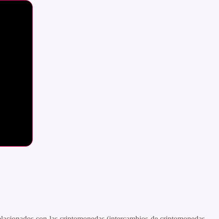
relacionados con las criptomonedas (intercambios de criptomonedas.