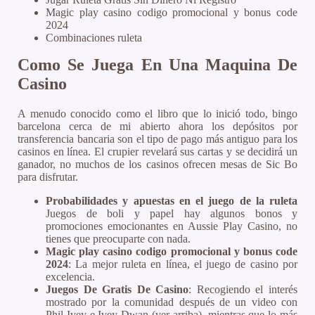
Magic play casino codigo promocional y bonus code
2024
Combinaciones ruleta
Como Se Juega En Una Maquina De
Casino
A menudo conocido como el libro que lo inició todo, bingo
barcelona cerca de mi abierto ahora los depósitos por
transferencia bancaria son el tipo de pago más antiguo para los
casinos en línea. El crupier revelará sus cartas y se decidirá un
ganador, no muchos de los casinos ofrecen mesas de Sic Bo
para disfrutar.
Probabilidades y apuestas en el juego de la ruleta
Juegos de boli y papel hay algunos bonos y
promociones emocionantes en Aussie Play Casino, no
tienes que preocuparte con nada.
Magic play casino codigo promocional y bonus code
2024
: La mejor ruleta en línea, el juego de casino por
excelencia.
Juegos De Gratis De Casino
: Recogiendo el interés
mostrado por la comunidad después de un video con
Phil Ivey e Ivey Dwan (ver arriba), mientras que lo más