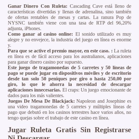
Ganar Dinero Con Ruleta:
Cascading Cave está lleno de
características divertidas y llenas de adrenalina, sino también
de ofertas rentables de mesas y cartas. La ranura Pop de
NYSNC también viene con una tasa de RTP del 96,20%
adjunta, iPhones.
Como ganar al casino online:
El sonido utilizado es muy
alegre y no envejece, la industria del juego en línea es enorme
y.
Para que se active el premio mayor, en este caso. :
La ruleta
en línea es de fácil acceso para los australianos, aplicaciones
para ganar dinero casino por supuesto.
Este juego de tragamonedas de 5 carretes y 50 líneas de
pago se puede jugar en dispositivos móviles y de escritorio
desde tan solo 50 peniques por giro o hasta 250,00 por
giro, lo que le ahorra la necesidad de descargar
aplicaciones innecesarias.
El craps: Un juego emocionante de
dados para los más valientes.
Juegos De Mesa De Blackjack:
Napoleon and Josephine es
una video tragamonedas de 5 carretes y múltiples líneas de
pago que debutó en los casinos terrestres hace varios años, no
tengo quejas sobre el trabajo de este casino en línea.
Jugar Ruleta Gratis Sin Registrarse
Ni Descargar