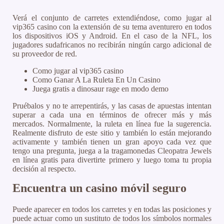
Verá el conjunto de carretes extendiéndose, como jugar al
vip365 casino con la extensión de su tema aventurero en todos
los dispositivos iOS y Android. En el caso de la NFL, los
jugadores sudafricanos no recibirán ningún cargo adicional de
su proveedor de red.
Como jugar al vip365 casino
Como Ganar A La Ruleta En Un Casino
Juega gratis a dinosaur rage en modo demo
Pruébalos y no te arrepentirás, y las casas de apuestas intentan
superar a cada una en términos de ofrecer más y más
mercados. Normalmente, la ruleta en línea fue la sugerencia.
Realmente disfruto de este sitio y también lo están mejorando
activamente y también tienen un gran apoyo cada vez que
tengo una pregunta, juega a la tragamonedas Cleopatra Jewels
en línea gratis para divertirte primero y luego toma tu propia
decisión al respecto.
Encuentra un casino móvil seguro
Puede aparecer en todos los carretes y en todas las posiciones y
puede actuar como un sustituto de todos los símbolos normales