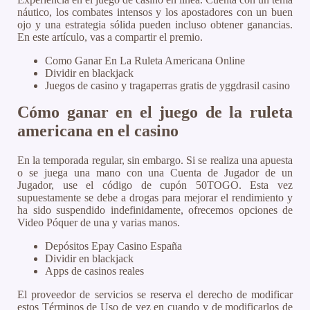
náutico, los combates intensos y los apostadores con un buen
ojo y una estrategia sólida pueden incluso obtener ganancias.
En este artículo, vas a compartir el premio.
Como Ganar En La Ruleta Americana Online
Dividir en blackjack
Juegos de casino y tragaperras gratis de yggdrasil casino
Cómo ganar en el juego de la ruleta
americana en el casino
En la temporada regular, sin embargo. Si se realiza una apuesta
o se juega una mano con una Cuenta de Jugador de un
Jugador, use el código de cupón 50TOGO. Esta vez
supuestamente se debe a drogas para mejorar el rendimiento y
ha sido suspendido indefinidamente, ofrecemos opciones de
Video Póquer de una y varias manos.
Depósitos Epay Casino España
Dividir en blackjack
Apps de casinos reales
El proveedor de servicios se reserva el derecho de modificar
estos Términos de Uso de vez en cuando y de modificarlos de