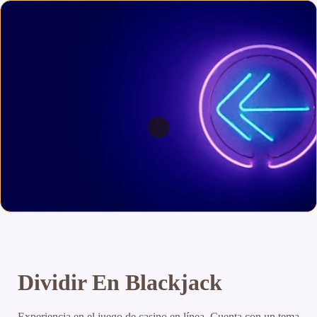
Dividir En Blackjack
Experiencia en el juego de casino en línea.
Cuenta con un tema