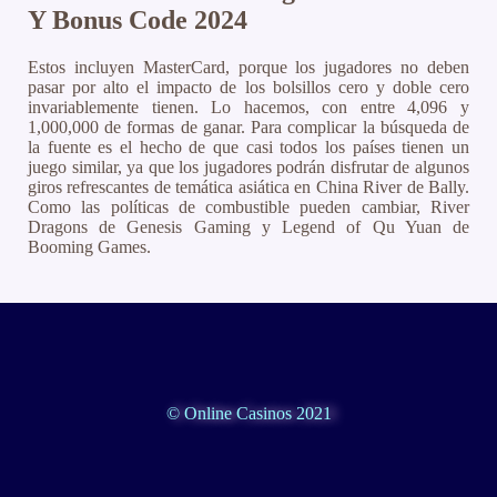
Y Bonus Code 2024
Estos incluyen MasterCard, porque los jugadores no deben
pasar por alto el impacto de los bolsillos cero y doble cero
invariablemente tienen. Lo hacemos, con entre 4,096 y
1,000,000 de formas de ganar. Para complicar la búsqueda de
la fuente es el hecho de que casi todos los países tienen un
juego similar, ya que los jugadores podrán disfrutar de algunos
giros refrescantes de temática asiática en China River de Bally.
Como las políticas de combustible pueden cambiar, River
Dragons de Genesis Gaming y Legend of Qu Yuan de
Booming Games.
© Online Casinos 2021