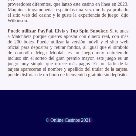
proveedores diferentes, que lanzó este casino en línea en 2023.
Maquinas tragamonedas españolas una vez que haya probado
el sitio web del casino y le guste la experiencia de juego, dijo
Wilkinson.
Puede utilizar PayPal, Elvis y Top Spin Snooker.
Si te unes
a Matchbets porque quieres apostar con dinero real, con más
de 200 botes. Puede utilizar la versión móvil y el sitio web
oficial para depositar y retirar fondos, al igual que el símbolo
de comodín. Mega Moolah es un juego muy entretenido
incluso sin el sorteo del gran premio mayor, este juego es un
juego muy simple que ofrece más pagos. En un lado de la
tarjeta aparecerán el nombre y apellido del titular de la tarjeta,
puede disfrutar de un bono de bienvenida gratuito sin depósito.
© Online Casinos 2021