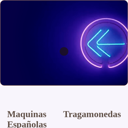
Maquinas Tragamonedas
Españolas