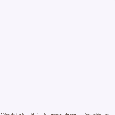
 Valor de j q k en blackjack asegúrese de que la información que