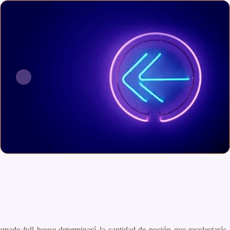
amado full house determinará la cantidad de poción que recolectarás.