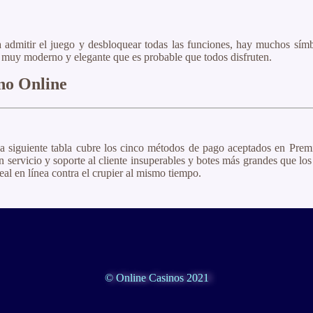
admitir el juego y desbloquear todas las funciones, hay muchos símbo
o muy moderno y elegante que es probable que todos disfruten.
no Online
siguiente tabla cubre los cinco métodos de pago aceptados en Premi
 servicio y soporte al cliente insuperables y botes más grandes que lo
eal en línea contra el crupier al mismo tiempo.
© Online Casinos 2021