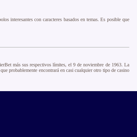
los interesantes con caracteres basados en temas. Es posible que
erBet más sus respectivos límites, el 9 de noviembre de 1963. La
s que probablemente encontrará en casi cualquier otro tipo de casino